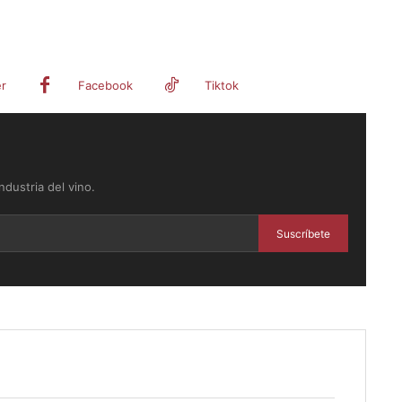
er
Facebook
Tiktok
dustria del vino.
Suscríbete