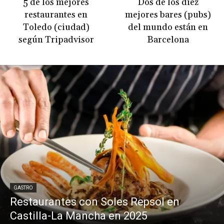
5 de los mejores
Dos de los diez
restaurantes en
mejores bares (pubs)
Toledo (ciudad)
del mundo están en
según Tripadvisor
Barcelona
GASTRO
Restaurantes con Soles Repsol en
Castilla-La Mancha en 2025