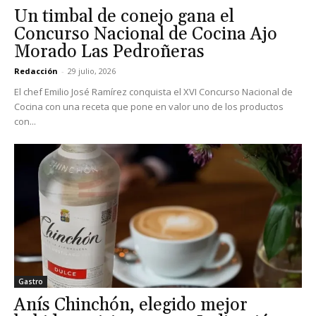
Un timbal de conejo gana el
Concurso Nacional de Cocina Ajo
Morado Las Pedroñeras
Redacción
-
29 julio, 2026
El chef Emilio José Ramírez conquista el XVI Concurso Nacional de
Cocina con una receta que pone en valor uno de los productos
con...
Gastro
Anís Chinchón, elegido mejor