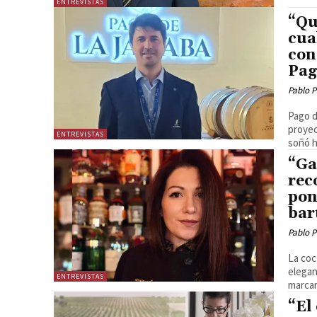
ENTREVISTAS
“Qu
cua
con
Pag
Pablo P
Pago d
proyecto 
ENTREVISTAS
soñó h
“Ga
rec
pon
bar
Pablo P
La coc
elegan
ENTREVISTAS
marcar 
“El