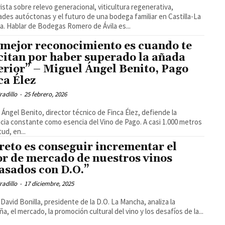
ista sobre relevo generacional, viticultura regenerativa,
ades autóctonas y el futuro de una bodega familiar en Castilla-La
Mancha. Hablar de Bodegas Romero de Ávila es...
 mejor reconocimiento es cuando te
icitan por haber superado la añada
erior” – Miguel Ángel Benito, Pago
ca Élez
radillo
-
25 febrero, 2026
 Ángel Benito, director técnico de Finca Élez, defiende la
a constante como esencia del Vino de Pago. A casi 1.000 metros
tud, en...
 reto es conseguir incrementar el
or de mercado de nuestros vinos
asados con D.O.”
radillo
-
17 diciembre, 2025
 David Bonilla, presidente de la D.O. La Mancha, analiza la
a, el mercado, la promoción cultural del vino y los desafíos de la...