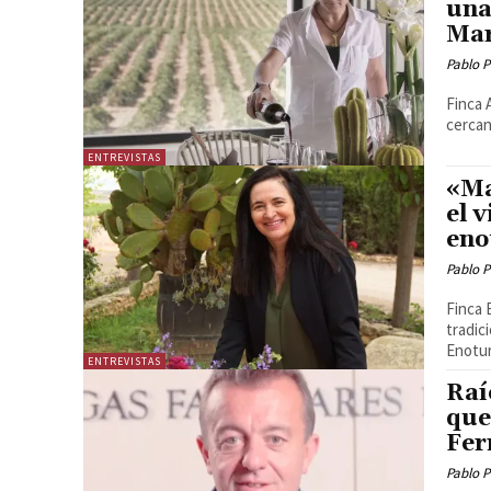
una
Mar
Pablo P
Finca 
ENTREVISTAS
«Ma
el 
eno
Pablo P
Finca 
tradició
Enotur
ENTREVISTAS
Raí
que
Fer
Pablo P