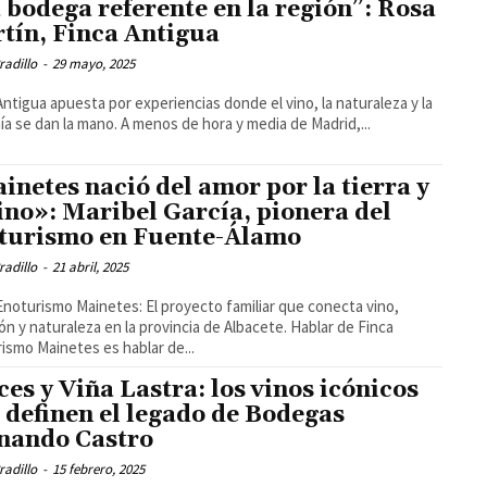
 bodega referente en la región”: Rosa
tín, Finca Antigua
radillo
-
29 mayo, 2025
Antigua apuesta por experiencias donde el vino, la naturaleza y la
cercanía se dan la mano. A menos de hora y media de Madrid,...
inetes nació del amor por la tierra y
vino»: Maribel García, pionera del
turismo en Fuente-Álamo
radillo
-
21 abril, 2025
Enoturismo Mainetes: El proyecto familiar que conecta vino,
n y naturaleza en la provincia de Albacete. Hablar de Finca
ismo Mainetes es hablar de...
ces y Viña Lastra: los vinos icónicos
 definen el legado de Bodegas
nando Castro
radillo
-
15 febrero, 2025