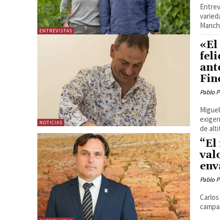
Entrev
varied
ENTREVISTAS
«El
fel
ant
Fin
Pablo P
Miguel
exigenci
NOTICIAS
de alti
“El
val
env
Pablo P
Carlos
campañ