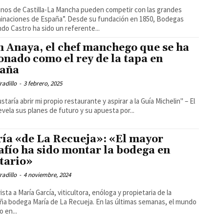
inos de Castilla-La Mancha pueden competir con las grandes
 de España”. Desde su fundación en 1850, Bodegas
do Castro ha sido un referente...
n Anaya, el chef manchego que se ha
onado como el rey de la tapa en
aña
radillo
-
3 febrero, 2025
staría abrir mi propio restaurante y aspirar a la Guía Michelin" – El
evela sus planes de futuro y su apuesta por...
ía «de La Recueja»: «El mayor
afío ha sido montar la bodega en
itario»
radillo
-
4 noviembre, 2024
ista a María García, viticultora, enóloga y propietaria de la
ega María de La Recueja. En las últimas semanas, el mundo
o en...