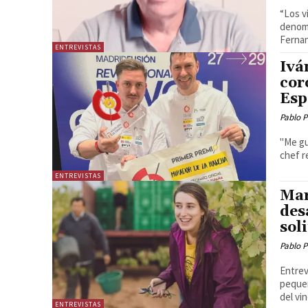
“Los v
denominaciones
Fernan
ENTREVISTAS
Ivá
cor
Esp
Pablo P
"Me gu
chef r
ENTREVISTAS
Mar
des
sol
Pablo P
Entrev
pequeña bod
del vin
ENTREVISTAS