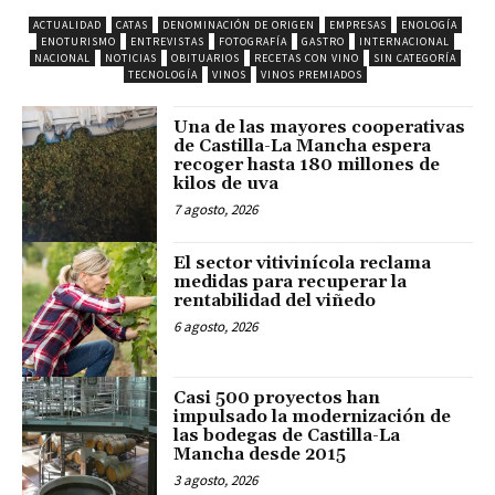
ACTUALIDAD
CATAS
DENOMINACIÓN DE ORIGEN
EMPRESAS
ENOLOGÍA
ENOTURISMO
ENTREVISTAS
FOTOGRAFÍA
GASTRO
INTERNACIONAL
NACIONAL
NOTICIAS
OBITUARIOS
RECETAS CON VINO
SIN CATEGORÍA
TECNOLOGÍA
VINOS
VINOS PREMIADOS
Una de las mayores cooperativas
de Castilla-La Mancha espera
recoger hasta 180 millones de
kilos de uva
7 agosto, 2026
El sector vitivinícola reclama
medidas para recuperar la
rentabilidad del viñedo
6 agosto, 2026
Casi 500 proyectos han
impulsado la modernización de
las bodegas de Castilla-La
Mancha desde 2015
3 agosto, 2026