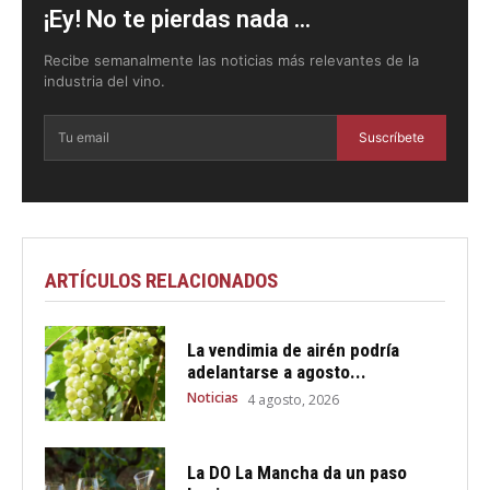
¡Ey! No te pierdas nada ...
Recibe semanalmente las noticias más relevantes de la
industria del vino.
Suscríbete
ARTÍCULOS RELACIONADOS
La vendimia de airén podría
adelantarse a agosto...
Noticias
4 agosto, 2026
La DO La Mancha da un paso