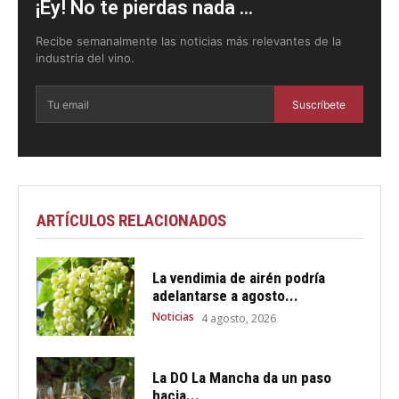
¡Ey! No te pierdas nada ...
Recibe semanalmente las noticias más relevantes de la
industria del vino.
Suscríbete
ARTÍCULOS RELACIONADOS
La vendimia de airén podría
adelantarse a agosto...
Noticias
4 agosto, 2026
La DO La Mancha da un paso
hacia...