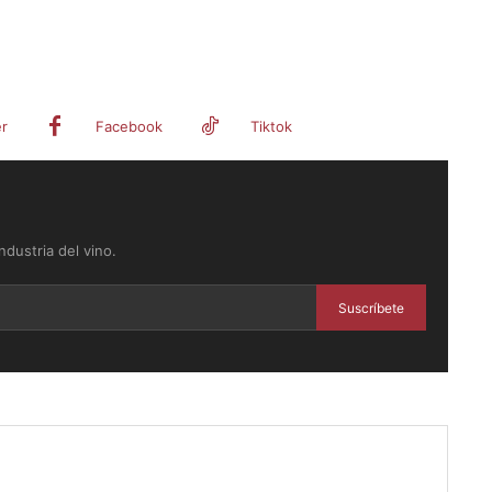
er
Facebook
Tiktok
dustria del vino.
Suscríbete