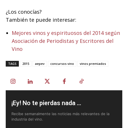
¿Los conocías?
También te puede interesar:
Mejores vinos y espirituosos del 2014 según
Asociación de Periodistas y Escritores del
Vino
TAGS
2015
aepev
concursos vino
vinos premiados
¡Ey! No te pierdas nada ...
Recibe semanalmente las noticias más relevantes de la
industria del vino.