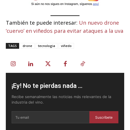
También te puede interesar:
Un nuevo drone
‘cuervo’ en viñedos para evitar ataques a la uva
TAGS
drone
tecnologia
viñedo
¡Ey! No te pierdas nada ...
Recibe semanalmente las noticias más relevantes de la
industria del vino.
Suscríbete