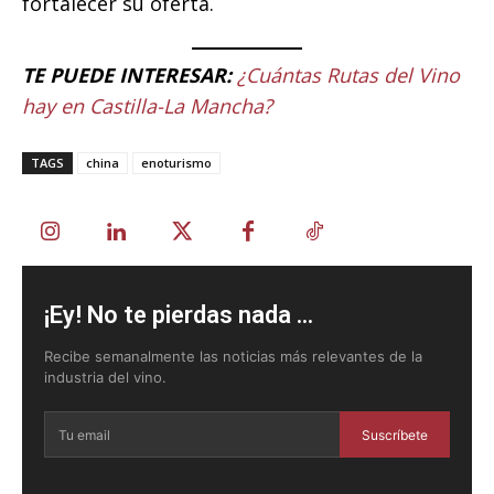
fortalecer su oferta.
TE PUEDE INTERESAR:
¿Cuántas Rutas del Vino
hay en Castilla-La Mancha?
TAGS
china
enoturismo
¡Ey! No te pierdas nada ...
Recibe semanalmente las noticias más relevantes de la
industria del vino.
Suscríbete