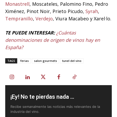
Monastrell
, Moscateles, Palomino Fino, Pedro
Ximénez, Pinot Noir, Prieto Picudo,
Syrah
,
Tempranillo
,
Verdejo
, Viura Macabeo y Xarel·lo.
TE PUEDE INTERESAR:
¿Cuántas
denominaciones de origen de vinos hay en
España?
TAGS
ferias
salon gourmets
tunel del vino
¡Ey! No te pierdas nada ...
Recibe semanalmente las noticias más relevantes de la
industria del vino.