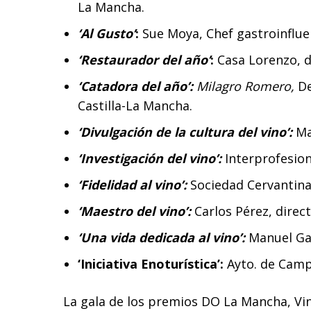
La Mancha.
‘Al Gusto’
:
Sue Moya, Chef gastroinflue
‘Restaurador del año’
:
Casa Lorenzo, de
‘Catadora del año’:
Milagro Romero,
De
Castilla-La Mancha.
‘Divulgación de la cultura del vino’:
Ma
‘Investigación del vino’:
Interprofesion
‘Fidelidad al vino’:
Sociedad Cervantina 
‘Maestro del vino’:
Carlos Pérez, direct
‘Una vida dedicada al vino’:
Manuel Gar
‘Iniciativa Enoturística’:
Ayto. de Camp
La gala de los premios DO La Mancha, Vin