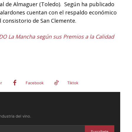
ral de Almaguer (Toledo). Según ha publicado
galardones cuentan con el respaldo económico
l consistorio de San Clemente.
DO La Mancha según sus Premios a la Calidad
er
Facebook
Tiktok
dustria del vino.
Suscríbete