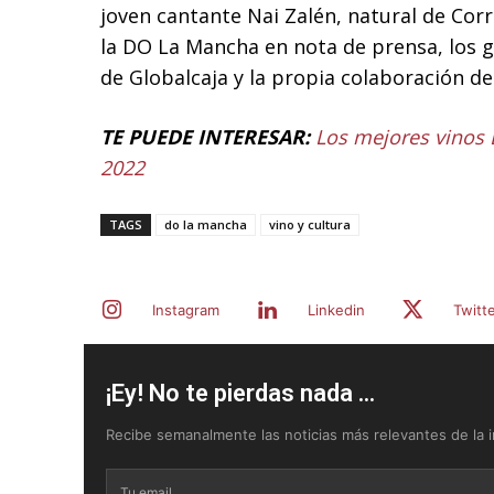
joven cantante Nai Zalén, natural de Cor
la DO La Mancha en nota de prensa, los 
de Globalcaja y la propia colaboración de
TE PUEDE INTERESAR:
Los mejores vinos 
2022
TAGS
do la mancha
vino y cultura
Instagram
Linkedin
Twitt
¡Ey! No te pierdas nada ...
Recibe semanalmente las noticias más relevantes de la in