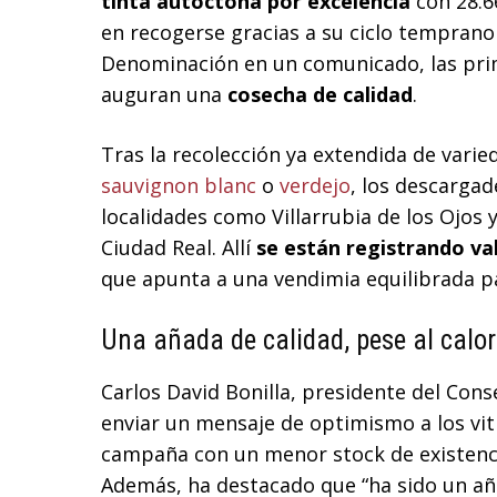
tinta autóctona por excelencia
con 28.6
en recogerse gracias a su ciclo tempran
Denominación en un comunicado, las pri
auguran una
cosecha de calidad
.
Tras la recolección ya extendida de var
sauvignon blanc
o
verdejo
, los descarga
localidades como Villarrubia de los Ojos
Ciudad Real. Allí
se están registrando va
que apunta a una vendimia equilibrada pa
Una añada de calidad, pese al calor
Carlos David Bonilla, presidente del Con
enviar un mensaje de optimismo a los vit
campaña con un menor stock de existenci
Además, ha destacado que “ha sido un a