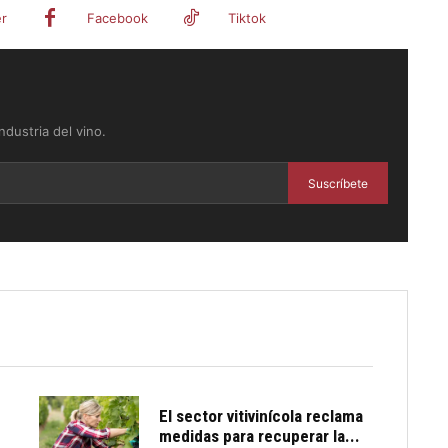
er
Facebook
Tiktok
dustria del vino.
Suscríbete
El sector vitivinícola reclama
medidas para recuperar la...