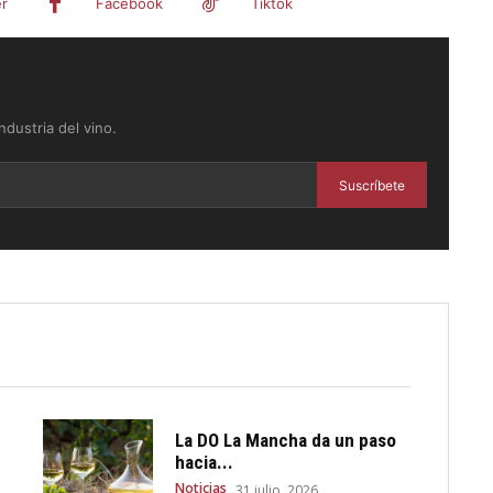
er
Facebook
Tiktok
dustria del vino.
Suscríbete
La DO La Mancha da un paso
hacia...
Noticias
31 julio, 2026