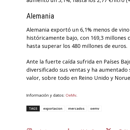
aumentó un 3,1%, hasta los 2,77 €/litro (
Alemania
Alemania exportó un 6,1% menos de vino
históricamente bajo, con 169,3 millones 
hasta superar los 480 millones de euros.
Ante la fuerte caída sufrida en Países B
diversificado sus ventas y ha aumentado 
valor, sobre todo en Reino Unido y Norue
Información y datos:
OeMv
.
TAGS
exportacion
mercados
oemv