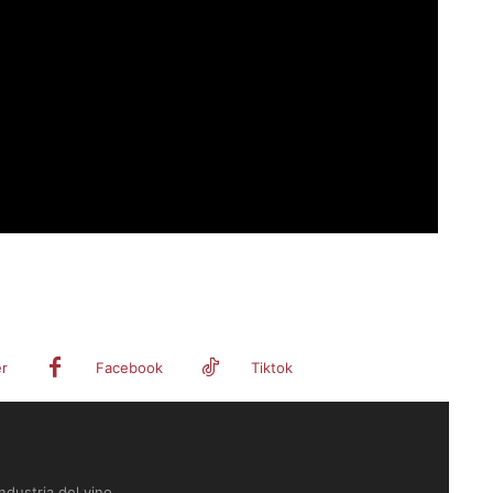
er
Facebook
Tiktok
dustria del vino.