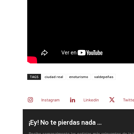
TAGS
ciudad real
enoturismo
valdepeñas
Instagram
Linkedin
Twitt
¡Ey! No te pierdas nada ...
Recibe semanalmente las noticias más relevantes de la in