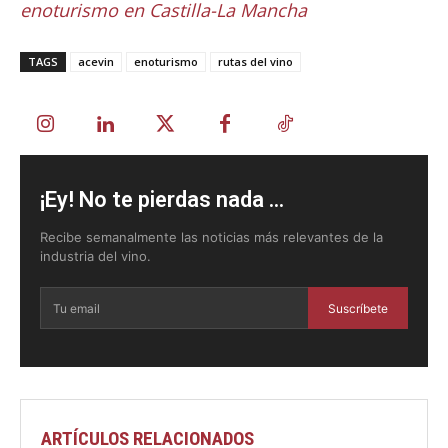
enoturismo en Castilla-La Mancha
TAGS
acevin
enoturismo
rutas del vino
¡Ey! No te pierdas nada ...
Recibe semanalmente las noticias más relevantes de la
industria del vino.
Suscríbete
ARTÍCULOS RELACIONADOS