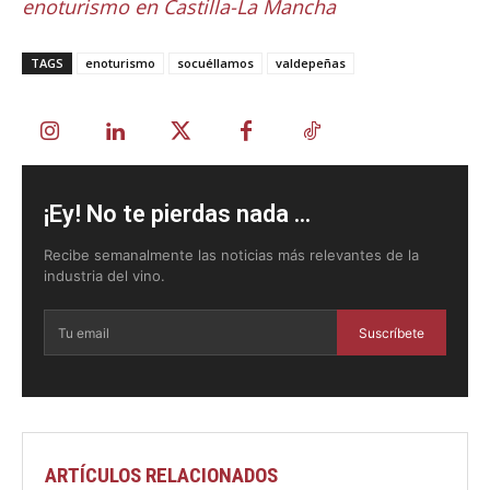
enoturismo en Castilla-La Mancha
TAGS
enoturismo
socuéllamos
valdepeñas
¡Ey! No te pierdas nada ...
Recibe semanalmente las noticias más relevantes de la
industria del vino.
Suscríbete
ARTÍCULOS RELACIONADOS