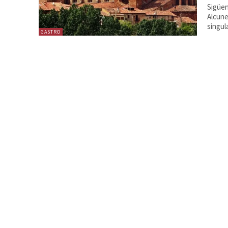
Sigüen
Alcune
singula
GASTRO