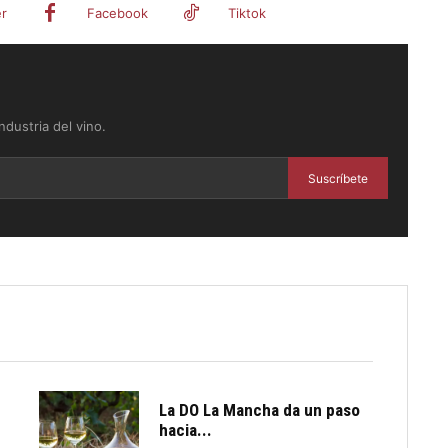
er
Facebook
Tiktok
dustria del vino.
Suscríbete
La DO La Mancha da un paso
hacia...