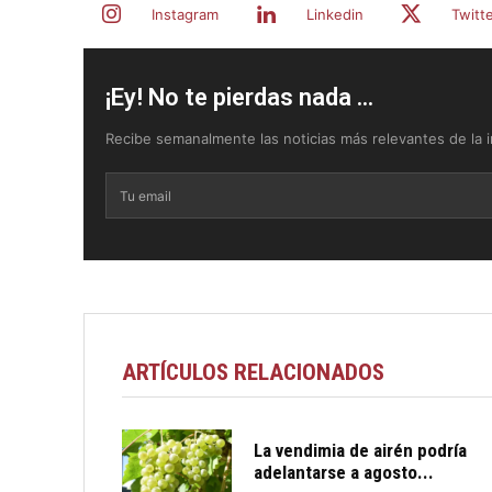
Instagram
Linkedin
Twitt
¡Ey! No te pierdas nada ...
Recibe semanalmente las noticias más relevantes de la in
ARTÍCULOS RELACIONADOS
La vendimia de airén podría
adelantarse a agosto...