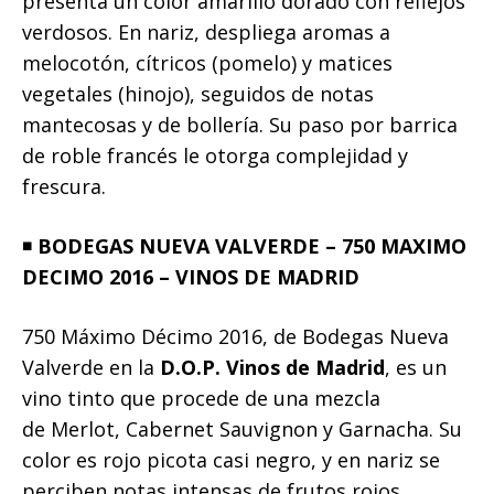
presenta un color amarillo dorado con reflejos
verdosos. En nariz, despliega aromas a
melocotón, cítricos (pomelo) y matices
vegetales (hinojo), seguidos de notas
mantecosas y de bollería. Su paso por barrica
de roble francés le otorga complejidad y
frescura.
◾️
BODEGAS NUEVA VALVERDE – 750 MAXIMO
DECIMO 2016 – VINOS DE MADRID
750 Máximo Décimo 2016, de Bodegas Nueva
Valverde en la
D.O.P. Vinos de Madrid
, es un
vino tinto que procede de una mezcla
de Merlot, Cabernet Sauvignon y Garnacha. Su
color es rojo picota casi negro, y en nariz se
perciben notas intensas de frutos rojos,