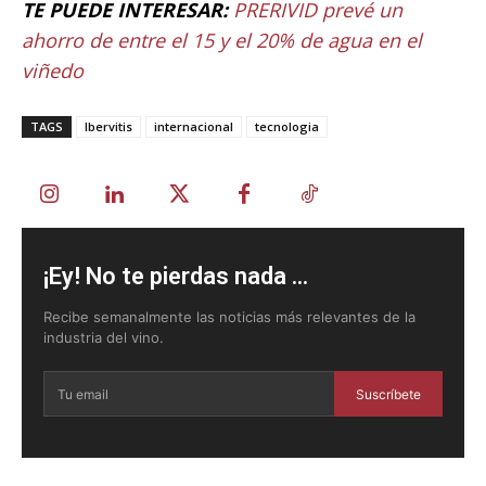
TE PUEDE INTERESAR:
PRERIVID prevé un
ahorro de entre el 15 y el 20% de agua en el
viñedo
TAGS
Ibervitis
internacional
tecnologia
¡Ey! No te pierdas nada ...
Recibe semanalmente las noticias más relevantes de la
industria del vino.
Suscríbete