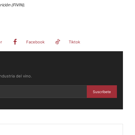
ición (FIVIN).
er
Facebook
Tiktok
dustria del vino.
Suscríbete