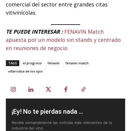
comercial del sector entre grandes citas
vitivinícolas.
TE PUEDE INTERESAR :
FENAVIN Match
apuesta por un modelo sin stands y centrado
en reuniones de negocio
TAGS
el progreso
fenavin
fenavin match
villarrubia de los ojos
¡Ey! No te pierdas nada ...
Recibe semanalmente las noticias más relevantes de la
industria del vino.