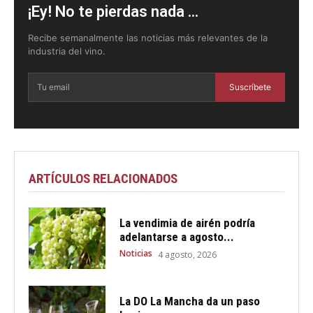
¡Ey! No te pierdas nada ...
Recibe semanalmente las noticias más relevantes de la
industria del vino.
Suscríbete
ARTÍCULOS RELACIONADOS
La vendimia de airén podría
adelantarse a agosto...
Noticias
4 agosto, 2026
La DO La Mancha da un paso