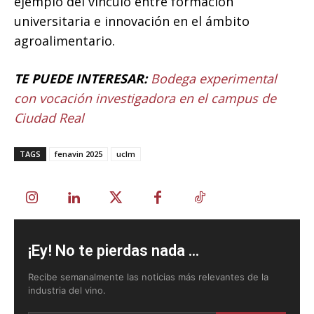
ejemplo del vínculo entre formación
universitaria e innovación en el ámbito
agroalimentario.
TE PUEDE INTERESAR:
Bodega experimental
con vocación investigadora en el campus de
Ciudad Real
TAGS
fenavin 2025
uclm
¡Ey! No te pierdas nada ...
Recibe semanalmente las noticias más relevantes de la
industria del vino.