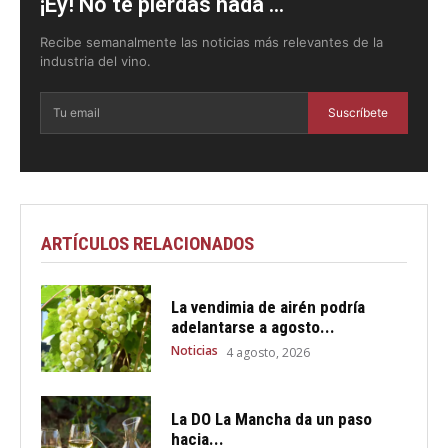
¡Ey! No te pierdas nada ...
Recibe semanalmente las noticias más relevantes de la
industria del vino.
Suscríbete
ARTÍCULOS RELACIONADOS
La vendimia de airén podría
adelantarse a agosto...
Noticias
4 agosto, 2026
La DO La Mancha da un paso
hacia...