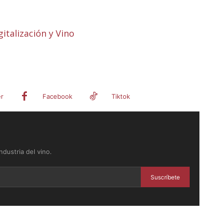
italización y Vino
er
Facebook
Tiktok
dustria del vino.
Suscríbete