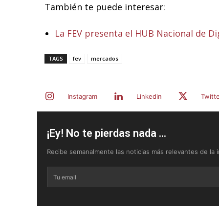
También te puede interesar:
La FEV presenta el HUB Nacional de Dig
TAGS
fev
mercados
Instagram
Linkedin
Twitt
¡Ey! No te pierdas nada ...
Recibe semanalmente las noticias más relevantes de la in