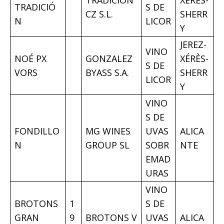
TRADICIÓ
S DE
CZ S.L.
SHERR
N
LICOR
Y
JEREZ-
VINO
NOÉ PX
GONZALEZ
XÉRÈS-
S DE
VORS
BYASS S.A.
SHERR
LICOR
Y
VINO
S DE
FONDILLO
MG WINES
UVAS
ALICA
N
GROUP SL
SOBR
NTE
EMAD
URAS
VINO
BROTONS
1
S DE
GRAN
9
BROTONS V
UVAS
ALICA