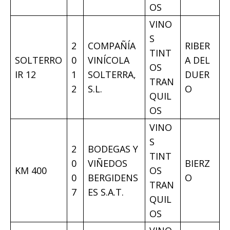
OS
VINO
S
2
COMPAÑÍA
RIBER
TINT
SOLTERRO
0
VINÍCOLA
A DEL
OS
IR 12
1
SOLTERRA,
DUER
TRAN
2
S.L.
O
QUIL
OS
VINO
S
2
BODEGAS Y
TINT
0
VIÑEDOS
BIERZ
KM 400
OS
0
BERGIDENS
O
TRAN
7
ES S.A.T.
QUIL
OS