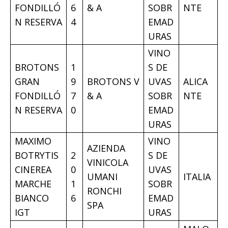
FONDILLÓ
6
& A
SOBR
NTE
N RESERVA
4
EMAD
URAS
VINO
BROTONS
1
S DE
GRAN
9
BROTONS V
UVAS
ALICA
FONDILLÓ
7
& A
SOBR
NTE
N RESERVA
0
EMAD
URAS
MAXIMO
VINO
AZIENDA
BOTRYTIS
2
S DE
VINICOLA
CINEREA
0
UVAS
UMANI
ITALIA
MARCHE
1
SOBR
RONCHI
BIANCO
6
EMAD
SPA
IGT
URAS