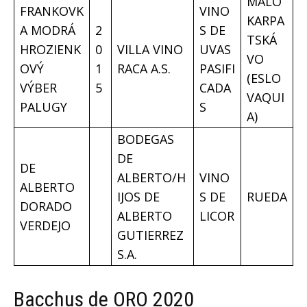
MALO
FRANKOVK
VINO
KARPA
A MODRÁ
2
S DE
TSKÁ
HROZIENK
0
VILLA VINO
UVAS
VO
OVÝ
1
RACA A.S.
PASIFI
(ESLO
VÝBER
5
CADA
VAQUI
PALUGY
S
A)
BODEGAS
DE
DE
ALBERTO/H
VINO
ALBERTO
IJOS DE
S DE
RUEDA
DORADO
ALBERTO
LICOR
VERDEJO
GUTIERREZ
S.A.
Bacchus de ORO 2020