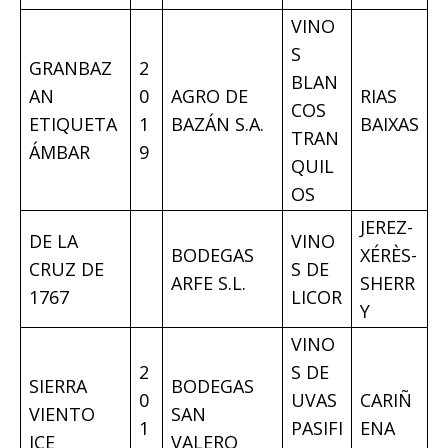
VINO
S
GRANBAZ
2
BLAN
AN
0
AGRO DE
RIAS
COS
ETIQUETA
1
BAZÁN S.A.
BAIXAS
TRAN
ÁMBAR
9
QUIL
OS
JEREZ-
DE LA
VINO
BODEGAS
XÉRÈS-
CRUZ DE
S DE
ARFE S.L.
SHERR
1767
LICOR
Y
VINO
2
S DE
SIERRA
BODEGAS
0
UVAS
CARIÑ
VIENTO
SAN
1
PASIFI
ENA
ICE
VALERO