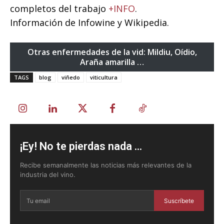
completos del trabajo
+INFO
.
Información de Infowine y Wikipedia.
Otras enfermedades de la vid: Mildiu, Oídio,
Araña amarilla …
TAGS
blog
viñedo
viticultura
¡Ey! No te pierdas nada ...
Recibe semanalmente las noticias más relevantes de la
industria del vino.
Suscríbete