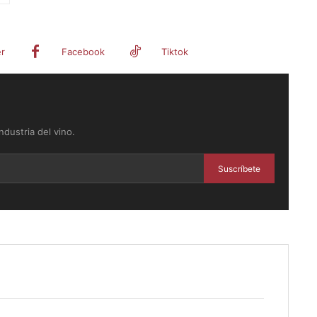
er
Facebook
Tiktok
dustria del vino.
Suscríbete