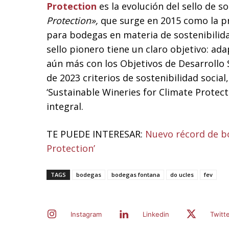
Protection
es la evolución del sello de s
Protection»,
que surge en 2015 como la pri
para bodegas en materia de sostenibilid
sello pionero tiene un claro objetivo: ad
aún más con los Objetivos de Desarrollo
de 2023 criterios de sostenibilidad soci
‘Sustainable Wineries for Climate Protect
integral.
TE PUEDE INTERESAR:
Nuevo récord de bo
Protection’
TAGS
bodegas
bodegas fontana
do ucles
fev
Instagram
Linkedin
Twitt