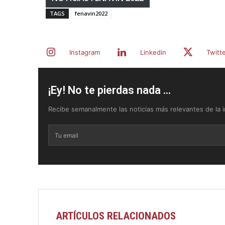
TAGS
fenavin2022
Instagram
Linkedin
Twitt
¡Ey! No te pierdas nada ...
Recibe semanalmente las noticias más relevantes de la in
ARTÍCULOS RELACIONADOS