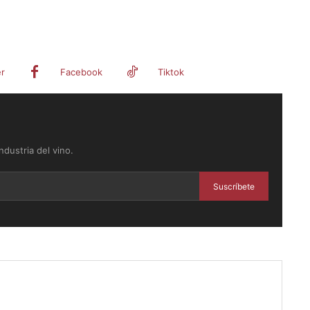
er
Facebook
Tiktok
dustria del vino.
Suscríbete