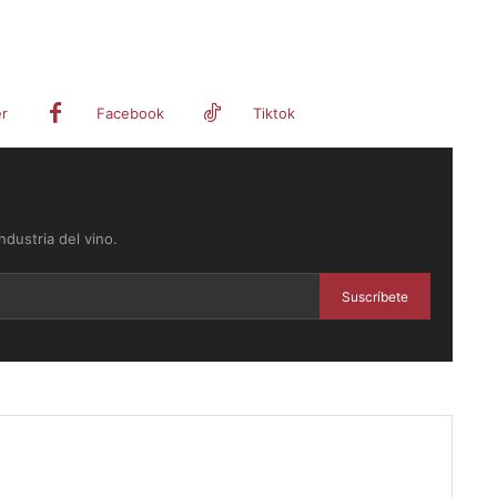
er
Facebook
Tiktok
dustria del vino.
Suscríbete