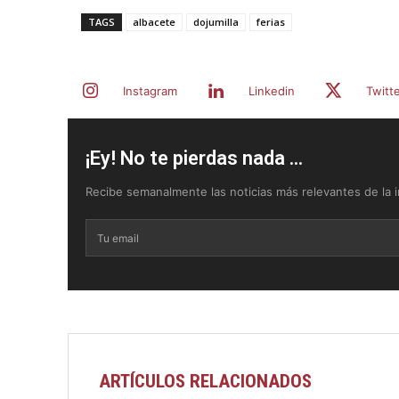
TAGS
albacete
dojumilla
ferias
Instagram
Linkedin
Twitt
¡Ey! No te pierdas nada ...
Recibe semanalmente las noticias más relevantes de la in
ARTÍCULOS RELACIONADOS