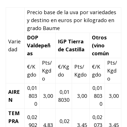
Precio base de la uva por variedades
y destino en euros por kilogrado en
grado Baume
DOP
Otros
Varie
IGP Tierra
Valdepeñ
(vino
dad
de Castilla
as
común
Pts/
Pts/
€/K
€/Kg
Pts/
€/K
Kgd
Kgd
gdo
do
Kgdo
gdo
o
o
0,01
0,01
AIRE
0,01
803
3,00
3,00
803
3,00
N
8030
0
0
TEM
0,02
0,02
PRA
0,02
902
4,83
3,45
073
3,45