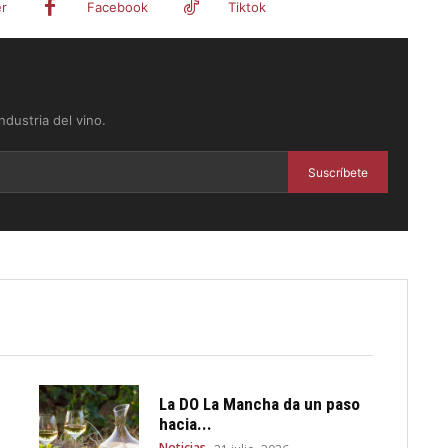
er
Facebook
Tiktok
dustria del vino.
Suscríbete
La DO La Mancha da un paso
hacia...
Noticias