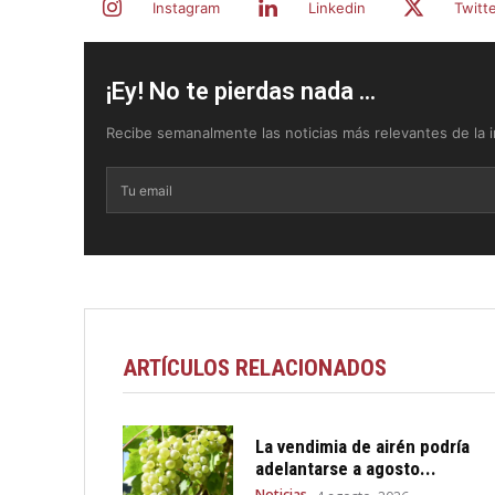
Instagram
Linkedin
Twitt
¡Ey! No te pierdas nada ...
Recibe semanalmente las noticias más relevantes de la in
ARTÍCULOS RELACIONADOS
La vendimia de airén podría
adelantarse a agosto...
Noticias