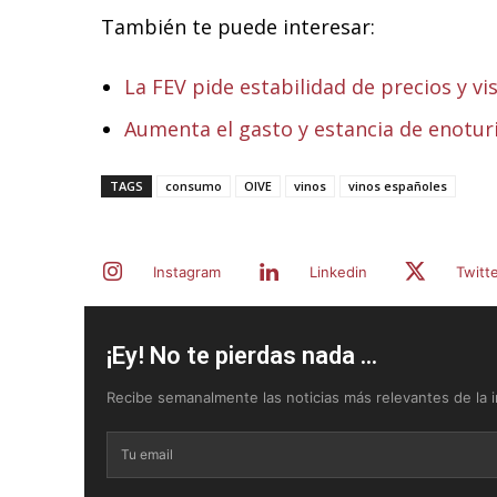
También te puede interesar:
La FEV pide estabilidad de precios y vi
Aumenta el gasto y estancia de enotur
TAGS
consumo
OIVE
vinos
vinos españoles
Instagram
Linkedin
Twitt
¡Ey! No te pierdas nada ...
Recibe semanalmente las noticias más relevantes de la in