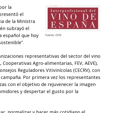
por la
presentó el
a de la Ministra
ién subrayó el
la español que hoy
Fuente: OIVE
ostenible”.
nizaciones representativas del sector del vino
 Cooperativas Agro-alimentarias, FEV, AEVE),
onsejos Reguladores Vitivinícolas (CECRV), con
a campaña. Por primera vez los representantes
zas con el objetivo de rejuvenecer la imagen
umidores y despertar el gusto por la
ar, normalizar y hacer más cotidiano el