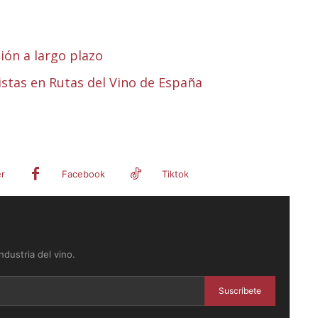
sión a largo plazo
istas en Rutas del Vino de España
er
Facebook
Tiktok
dustria del vino.
Suscríbete