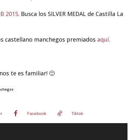
B 2015
. Busca los SILVER MEDAL de Castilla La
nos castellano manchegos premiados
aquí
.
os te es familiar! 🙂
nchegos
er
Facebook
Tiktok