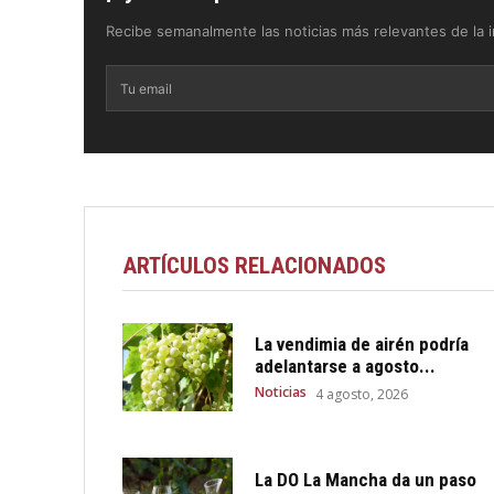
Recibe semanalmente las noticias más relevantes de la in
ARTÍCULOS RELACIONADOS
La vendimia de airén podría
adelantarse a agosto...
Noticias
4 agosto, 2026
La DO La Mancha da un paso