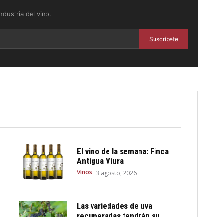
dustria del vino.
Suscríbete
El vino de la semana: Finca
Antigua Viura
Vinos
3 agosto, 2026
Las variedades de uva
recuperadas tendrán su