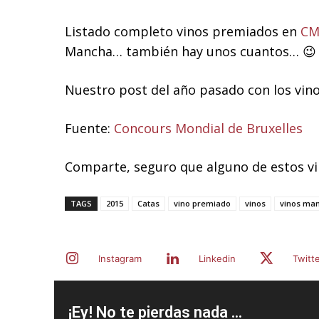
Listado completo vinos premiados en
CM
Mancha… también hay unos cuantos… 😉
Nuestro post del año pasado con los vi
Fuente:
Concours Mondial de Bruxelles
Comparte, seguro que alguno de estos vin
TAGS
2015
Catas
vino premiado
vinos
vinos ma
Instagram
Linkedin
Twitt
¡Ey! No te pierdas nada ...