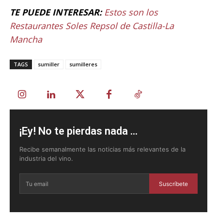
TE PUEDE INTERESAR:
Estos son los
Restaurantes Soles Repsol de Castilla-La
Mancha
TAGS
sumiller
sumilleres
¡Ey! No te pierdas nada ...
Recibe semanalmente las noticias más relevantes de la
industria del vino.
Suscríbete