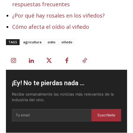
respuestas frecuentes
¿Por qué hay rosales en los viñedos?
Cómo afecta el oídio al viñedo
TAGS
agricultura
oidio
viñedo
¡Ey! No te pierdas nada ...
Recibe semanalmente las noticias más relevantes de la
industria del vino.
Suscríbete