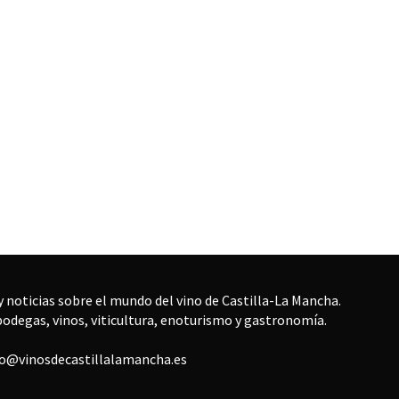
 noticias sobre el mundo del vino de Castilla-La Mancha.
bodegas, vinos, viticultura, enoturismo y gastronomía.
fo@vinosdecastillalamancha.es