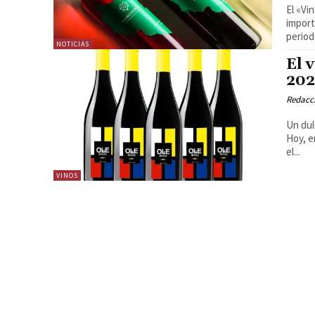
El «Vi
importantes r
period
NOTICIAS
El 
20
Redacc
Un dul
Hoy, e
el...
VINOS