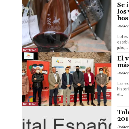
Se 
los
hos
Redacc
Lotes 
establecim
julio,...
NOTICIAS
El 
más
Redacc
Las ex
historia”. Con datos de septiembre en la mano, lo
el...
NOTICIAS
Tol
201
Redacc