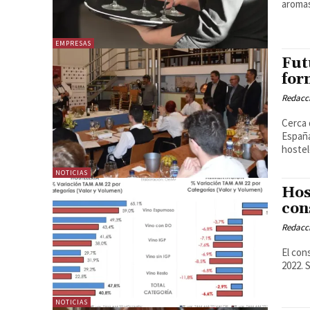
aromas
EMPRESAS
Fut
for
Redacc
Cerca 
España y en 
hostel
NOTICIAS
Hos
con
Redacc
El con
2
NOTICIAS