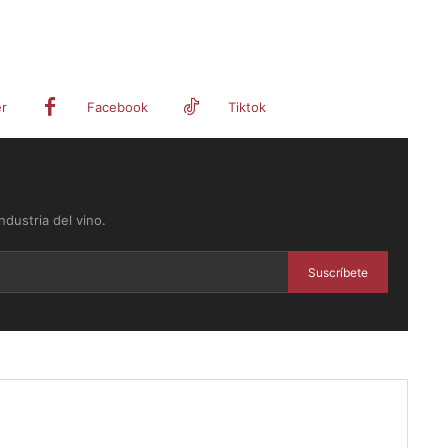
er
Facebook
Tiktok
dustria del vino.
Suscríbete