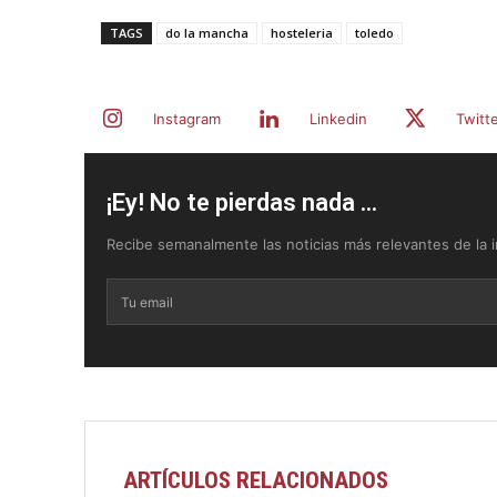
TAGS
do la mancha
hosteleria
toledo
Instagram
Linkedin
Twitt
¡Ey! No te pierdas nada ...
Recibe semanalmente las noticias más relevantes de la in
ARTÍCULOS RELACIONADOS