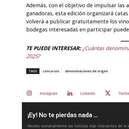
Además, con el objetivo de impulsar las
ganadoras, esta edición organizará catas 
volverá a publicar gratuitamente los vin
bodegas interesadas en participar puede
TE PUEDE INTERESAR:
¿Cuántas denomina
2025?
TAGS
concursos
denominaciones de origen
Instagram
Linkedin
Twitt
¡Ey! No te pierdas nada ...
Recibe semanalmente las noticias más relevantes de la in