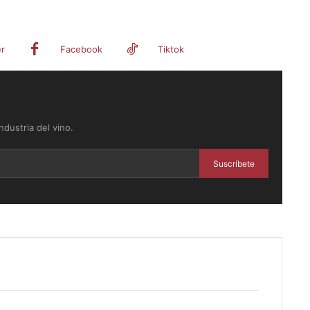
er
Facebook
Tiktok
dustria del vino.
Suscríbete