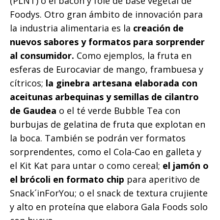
(PLNT) o el bacon y foie de base vegetal de
Foodys. Otro gran ámbito de innovación para
la industria alimentaria es la
creación de
nuevos sabores y formatos para sorprender
al consumidor.
Como ejemplos, la fruta en
esferas de Eurocaviar de mango, frambuesa y
cítricos;
la ginebra artesana elaborada con
aceitunas arbequinas y semillas de cilantro
de Gaudea
o el té verde Bubble Tea con
burbujas de gelatina de fruta que explotan en
la boca. También se podrán ver formatos
sorprendentes, como el Cola-Cao en galleta y
el Kit Kat para untar o como cereal;
el jamón o
el brócoli en formato chip
para aperitivo de
Snack´inForYou; o el snack de textura crujiente
y alto en proteína que elabora Gala Foods solo