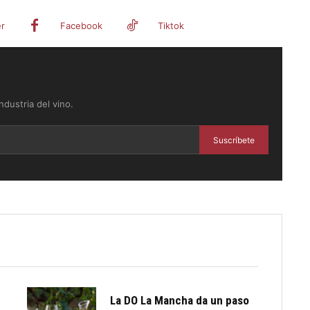
er
Facebook
Tiktok
dustria del vino.
Suscríbete
La DO La Mancha da un paso