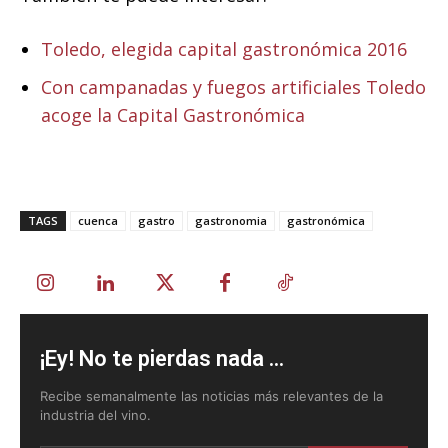
Toledo, elegida capital gastronómica 2016
Con campanadas y fuegos artificiales Toledo
acoge la Capital Gastronómica
TAGS
cuenca
gastro
gastronomia
gastronómica
¡Ey! No te pierdas nada ...
Recibe semanalmente las noticias más relevantes de la
industria del vino.