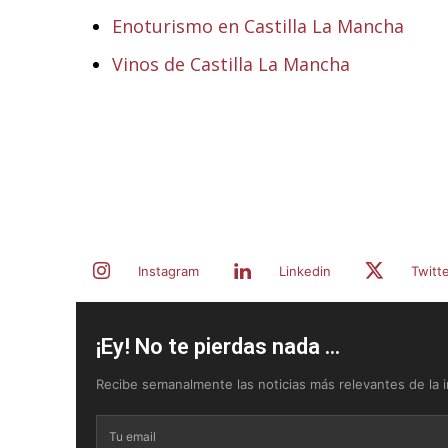
Enoturismo en Castilla La Mancha
Vinos de Castilla La Mancha
Instagram
Linkedin
Twitt
¡Ey! No te pierdas nada ...
Recibe semanalmente las noticias más relevantes de la in