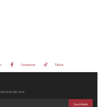
er
Facebook
Tiktok
dustria del vino.
Suscríbete