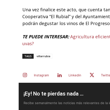
Una vez finalice este acto, que cuenta ta
Cooperativa “El Rubial” y del Ayuntamiento
podrán degustar los vinos de El Progreso,
TE PUEDE INTERESAR:
Agricultura eficie
uvas?
TAGS
villarrubia
Instagram
Linkedin
Twitt
¡Ey! No te pierdas nada ...
Recibe semanalmente las noticias más relevantes de la in