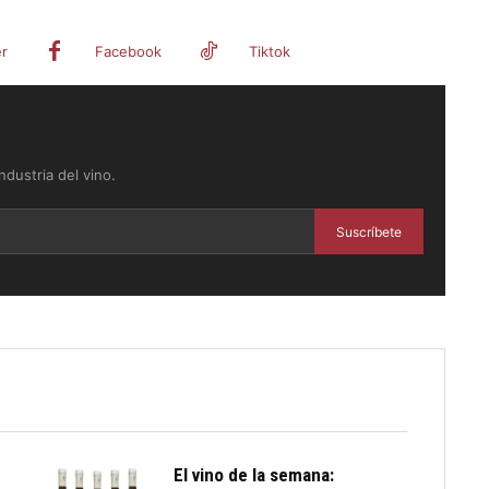
er
Facebook
Tiktok
dustria del vino.
Suscríbete
El vino de la semana: